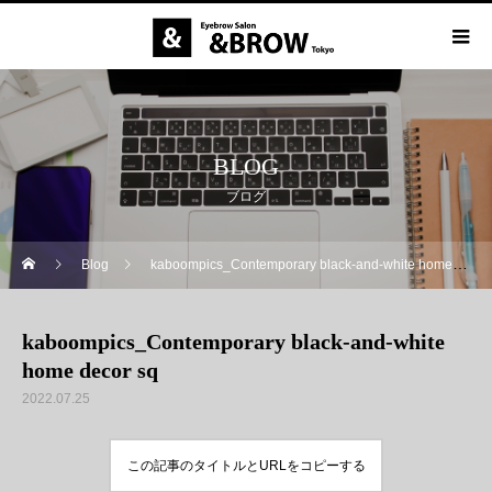
BLOG
ブログ
Blog
kaboompics_Contemporary black-and-white home decor sq
kaboompics_Contemporary black-and-white
home decor sq
2022.07.25
この記事のタイトルとURLをコピーする