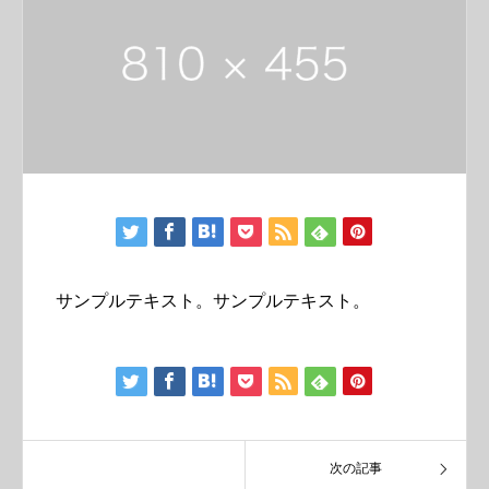
サンプルテキスト。サンプルテキスト。
次の記事