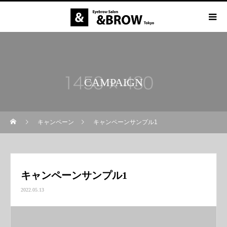
CAMPAIGN
キャンペーン
キャンペーンサンプル1
キャンペーンサンプル1
2022.05.13