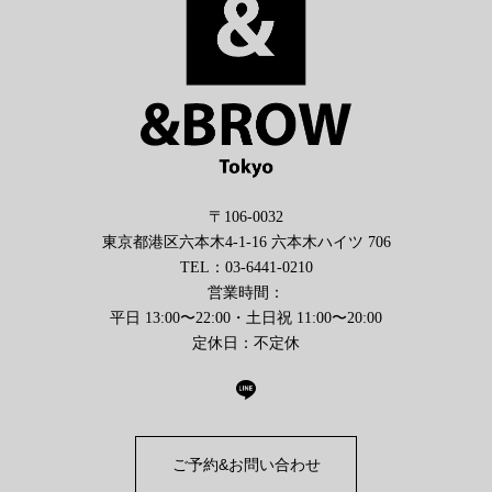
〒106-0032
東京都港区六本木4-1-16 六本木ハイツ 706
TEL：03-6441-0210
営業時間：
平日 13:00〜22:00・土日祝 11:00〜20:00
定休日：不定休
ご予約&お問い合わせ